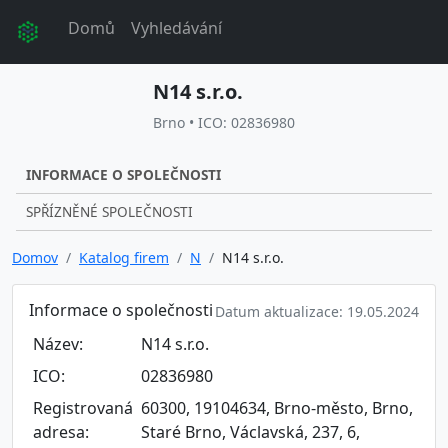
Domů
Vyhledávání
N14 s.r.o.
Brno • ICO: 02836980
INFORMACE O SPOLEČNOSTI
SPŘÍZNĚNÉ SPOLEČNOSTI
Domov
Katalog firem
N
N14 s.r.o.
Informace o společnosti
Datum aktualizace: 19.05.2024
Název:
N14 s.r.o.
ICO:
02836980
Registrovaná
60300, 19104634, Brno-město, Brno,
adresa:
Staré Brno, Václavská, 237, 6,