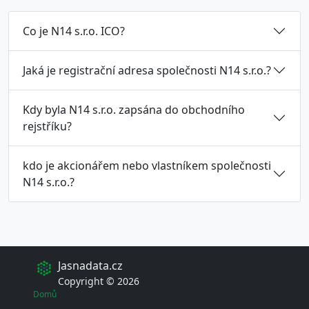
Co je N14 s.r.o. ICO?
Jaká je registrační adresa společnosti N14 s.r.o.?
Kdy byla N14 s.r.o. zapsána do obchodního
rejstříku?
kdo je akcionářem nebo vlastníkem společnosti
N14 s.r.o.?
Jasnadata.cz
Copyright © 2026
Domů