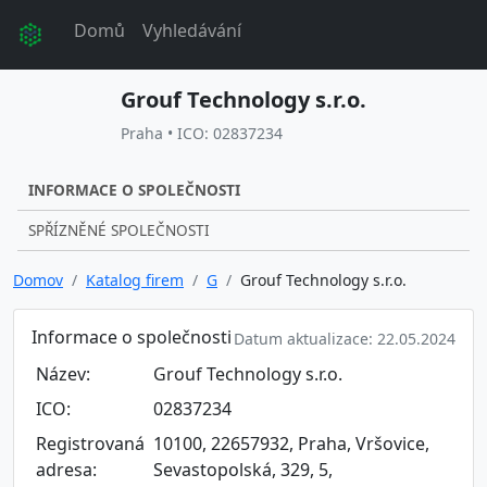
Domů
Vyhledávání
Grouf Technology s.r.o.
Praha • ICO: 02837234
INFORMACE O SPOLEČNOSTI
SPŘÍZNĚNÉ SPOLEČNOSTI
Domov
Katalog firem
G
Grouf Technology s.r.o.
Informace o společnosti
Datum aktualizace: 22.05.2024
Název:
Grouf Technology s.r.o.
ICO:
02837234
Registrovaná
10100, 22657932, Praha, Vršovice,
adresa:
Sevastopolská, 329, 5,