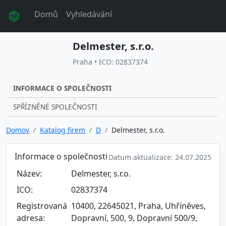
Domů
Vyhledávání
Delmester, s.r.o.
Praha • ICO: 02837374
INFORMACE O SPOLEČNOSTI
SPŘÍZNĚNÉ SPOLEČNOSTI
Domov
Katalog firem
D
Delmester, s.r.o.
Informace o společnosti
Datum aktualizace: 24.07.2025
Název:
Delmester, s.r.o.
ICO:
02837374
Registrovaná
10400, 22645021, Praha, Uhříněves,
adresa:
Dopravní, 500, 9, Dopravní 500/9,