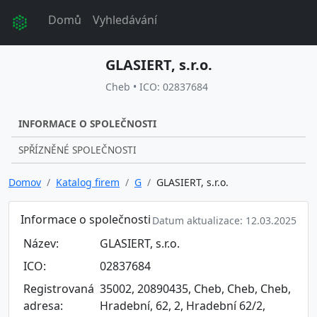
Domů
Vyhledávání
GLASIERT, s.r.o.
Cheb • ICO: 02837684
INFORMACE O SPOLEČNOSTI
SPŘÍZNĚNÉ SPOLEČNOSTI
Domov
Katalog firem
G
GLASIERT, s.r.o.
Informace o společnosti
Datum aktualizace: 12.03.2025
Název:
GLASIERT, s.r.o.
ICO:
02837684
Registrovaná
35002, 20890435, Cheb, Cheb, Cheb,
adresa:
Hradební, 62, 2, Hradební 62/2,