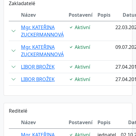
Zakladatelé
Název
Postavení
Popis
Dat
Mgr. KATEŘINA
Aktivní
22.03.20
ZUCKERMANNOVÁ
Mgr. KATEŘINA
Aktivní
09.07.20
ZUCKERMANNOVÁ
LIBOR BROŽEK
Aktivní
27.04.20
LIBOR BROŽEK
Aktivní
27.04.20
Reditelé
Název
Postavení
Popis
Da
Mgr. KATEŘINA
Aktivní
jednatel
02.10.