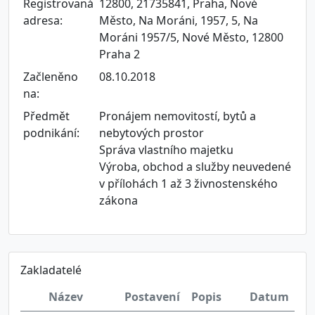
Registrovaná
12800, 21735841, Praha, Nové
adresa:
Město, Na Moráni, 1957, 5, Na
Moráni 1957/5, Nové Město, 12800
Praha 2
Začleněno
08.10.2018
na:
Předmět
Pronájem nemovitostí, bytů a
podnikání:
nebytových prostor
Správa vlastního majetku
Výroba, obchod a služby neuvedené
v přílohách 1 až 3 živnostenského
zákona
Zakladatelé
Název
Postavení
Popis
Datum