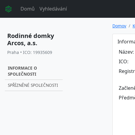
Domů
Vyhledávání
Domov
K
Rodinné domky
Informa
Arcos, a.s.
Název:
Praha • ICO: 19935609
ICO:
INFORMACE O
Regist
SPOLEČNOSTI
SPŘÍZNĚNÉ SPOLEČNOSTI
Začlen
Předmě