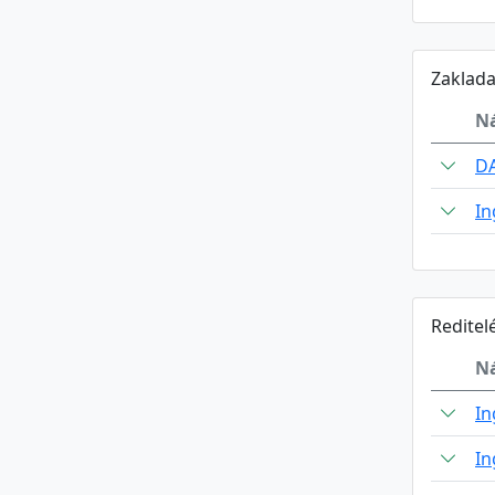
Zaklada
N
D
In
Reditel
N
In
In