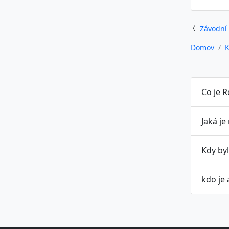
Závodní
Domov
K
Co je 
Jaká je
Kdy by
kdo je