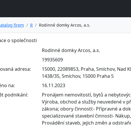
atalog firem
R
Rodinné domky Arcos, a.s.
ce o společnosti
Rodinné domky Arcos, a.s.
19935609
rovaná adresa:
15000, 22089853, Praha, Smíchov, Nad Kl
1438/35, Smíchov, 15000 Praha 5
ěno na:
16.11.2023
t podnikání:
Pronájem nemovitostí, bytů a nebytovýc
Výroba, obchod a služby neuvedené v př
zákona; obory činností:- Přípravné a do
specializované stavební činnosti- Nákup
Provádění staveb, jejich změn a odstraň