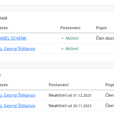
telé
ázev
Postavení
Popis
ANIEL SCHENK
Aktivní
Člen dozo
g. Georgi Štilijanov
Aktivní
é
ázev
Postavení
Pop
g. Georgi Štilijanov
Neaktivní
Člen
od 01.12.2025
g. Georgi Štilijanov
Neaktivní
Člen
od 20.11.2023