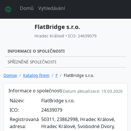
Domů
Vyhledávání
FlatBridge s.r.o.
Hradec Králové • ICO: 24639079
INFORMACE O SPOLEČNOSTI
SPŘÍZNĚNÉ SPOLEČNOSTI
Domov
Katalog firem
F
FlatBridge s.r.o.
Informace o společnosti
Datum aktualizace: 19.03.2026
Název:
FlatBridge s.r.o.
ICO:
24639079
Registrovaná
50311, 23862998, Hradec Králové,
adresa:
Hradec Králové, Svobodné Dvory,