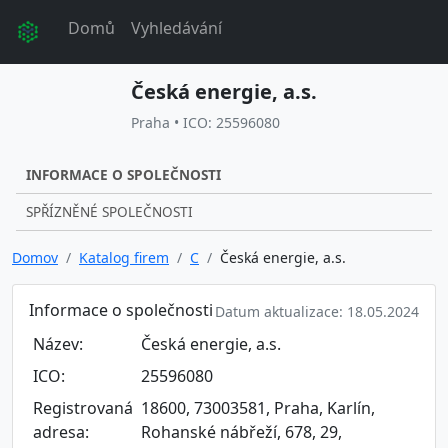
Domů
Vyhledávání
Česká energie, a.s.
Praha • ICO: 25596080
INFORMACE O SPOLEČNOSTI
SPŘÍZNĚNÉ SPOLEČNOSTI
Domov
Katalog firem
C
Česká energie, a.s.
Informace o společnosti
Datum aktualizace: 18.05.2024
Název:
Česká energie, a.s.
ICO:
25596080
Registrovaná
18600, 73003581, Praha, Karlín,
adresa:
Rohanské nábřeží, 678, 29,