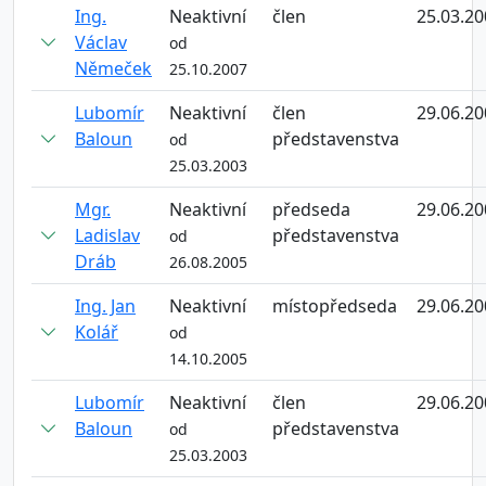
Ing.
Neaktivní
člen
25.03.20
Václav
od
Němeček
25.10.2007
Lubomír
Neaktivní
člen
29.06.20
Baloun
představenstva
od
25.03.2003
Mgr.
Neaktivní
předseda
29.06.20
Ladislav
představenstva
od
Dráb
26.08.2005
Ing. Jan
Neaktivní
místopředseda
29.06.20
Kolář
od
14.10.2005
Lubomír
Neaktivní
člen
29.06.20
Baloun
představenstva
od
25.03.2003