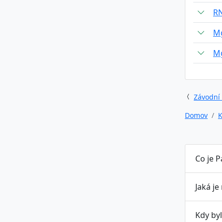
RN
Mg
Mg
Závodní
Domov
K
Co je P
Jaká je
Kdy byl