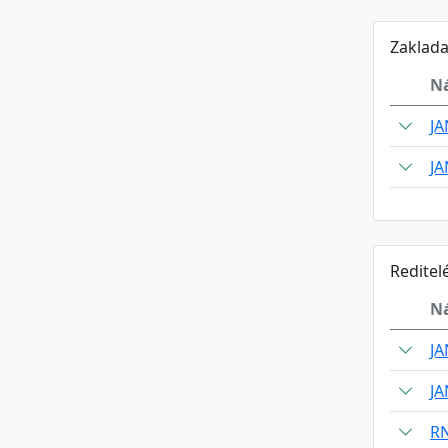
Zaklada
N
J
J
Reditel
N
J
J
RN