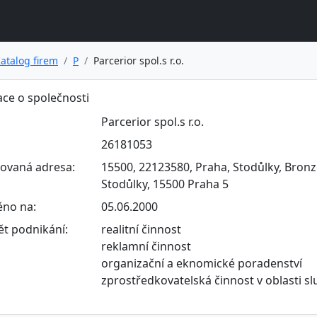
atalog firem
P
Parcerior spol.s r.o.
ce o společnosti
Parcerior spol.s r.o.
26181053
rovaná adresa:
15500, 22123580, Praha, Stodůlky, Bronz
Stodůlky, 15500 Praha 5
ěno na:
05.06.2000
t podnikání:
realitní činnost
reklamní činnost
organizační a eknomické poradenství
zprostředkovatelská činnost v oblasti s