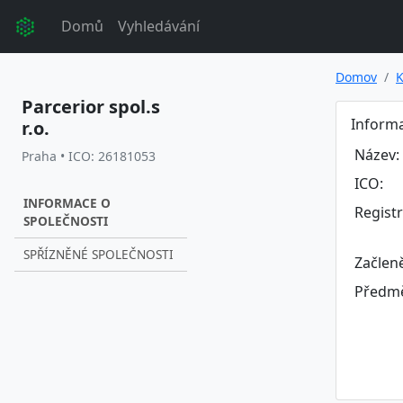
Domů
Vyhledávání
Domov
K
Parcerior spol.s
Informa
r.o.
Název:
Praha • ICO: 26181053
ICO:
INFORMACE O
Regist
SPOLEČNOSTI
SPŘÍZNĚNÉ SPOLEČNOSTI
Začlen
Předmě