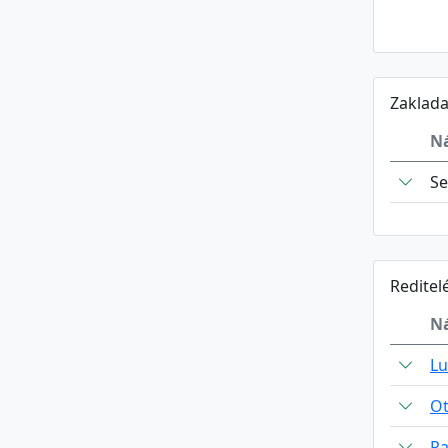
Zaklada
N
Se
Reditel
N
Lu
Ot
Ra