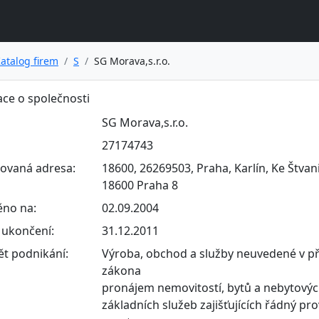
atalog firem
S
SG Morava,s.r.o.
ce o společnosti
SG Morava,s.r.o.
27174743
rovaná adresa:
18600, 26269503, Praha, Karlín, Ke Štvanic
18600 Praha 8
ěno na:
02.09.2004
ukončení:
31.12.2011
t podnikání:
Výroba, obchod a služby neuvedené v př
zákona
pronájem nemovitostí, bytů a nebytovýc
základních služeb zajišťujících řádný pr