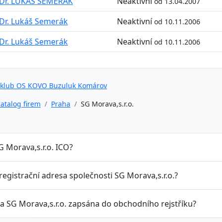
Dr. LUKÁŠ SEMERÁK
Neaktivní
od 13.04.2007
Dr. Lukáš Semerák
Neaktivní
od 10.11.2006
Dr. Lukáš Semerák
Neaktivní
od 10.11.2006
 klub OS KOVO Buzuluk Komárov
atalog firem
Praha
SG Morava,s.r.o.
G Morava,s.r.o. ICO?
 registrační adresa společnosti SG Morava,s.r.o.?
la SG Morava,s.r.o. zapsána do obchodního rejstříku?