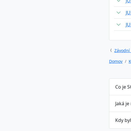
JU
JU
JU
Závodní
Domov
K
Co je S
Jaká je
Kdy by