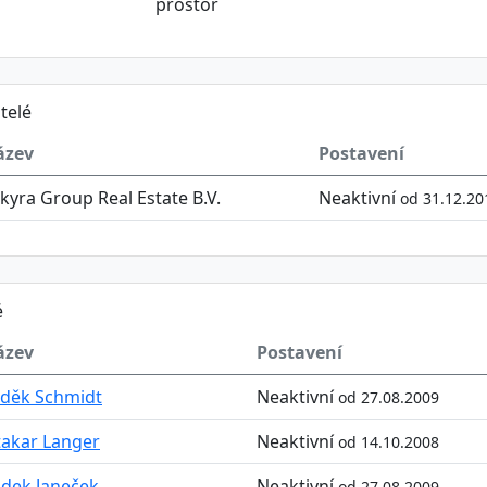
prostor
telé
ázev
Postavení
kyra Group Real Estate B.V.
Neaktivní
od 31.12.20
é
ázev
Postavení
děk Schmidt
Neaktivní
od 27.08.2009
akar Langer
Neaktivní
od 14.10.2008
dek Janeček
Neaktivní
od 27.08.2009