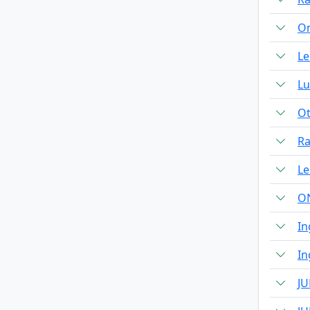
On
Le
Lu
Ot
Ra
Le
O
In
In
JU