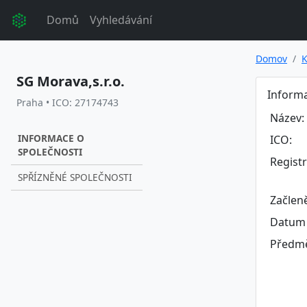
Domů
Vyhledávání
Domov
K
SG Morava,s.r.o.
Informa
Praha • ICO: 27174743
Název:
INFORMACE O
ICO:
SPOLEČNOSTI
Regist
SPŘÍZNĚNÉ SPOLEČNOSTI
Začlen
Datum 
Předmě