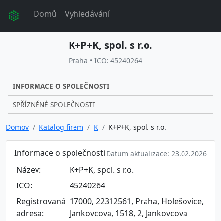
Domů
Vyhledávání
K+P+K, spol. s r.o.
Praha • ICO: 45240264
INFORMACE O SPOLEČNOSTI
SPŘÍZNĚNÉ SPOLEČNOSTI
Domov
Katalog firem
K
K+P+K, spol. s r.o.
Informace o společnosti
Datum aktualizace: 23.02.2026
Název:
K+P+K, spol. s r.o.
ICO:
45240264
Registrovaná
17000, 22312561, Praha, Holešovice,
adresa:
Jankovcova, 1518, 2, Jankovcova