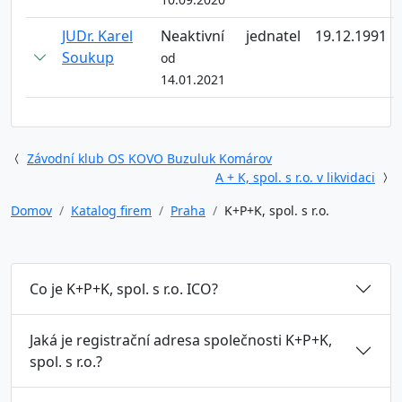
JUDr. Karel
Neaktivní
jednatel
19.12.1991
Soukup
od
14.01.2021
Závodní klub OS KOVO Buzuluk Komárov
A + K, spol. s r.o. v likvidaci
Domov
Katalog firem
Praha
K+P+K, spol. s r.o.
Co je K+P+K, spol. s r.o. ICO?
Jaká je registrační adresa společnosti K+P+K,
spol. s r.o.?