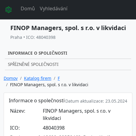
Domů
Vyhledávání
FINOP Managers, spol. s r.o. v likvidaci
Praha • ICO: 48040398
INFORMACE O SPOLEČNOSTI
SPŘÍZNĚNÉ SPOLEČNOSTI
Domov
Katalog firem
F
FINOP Managers, spol. s r.o. v likvidaci
Informace o společnosti
Datum aktualizace: 23.05.2024
Název:
FINOP Managers, spol. s r.o. v
likvidaci
ICO:
48040398