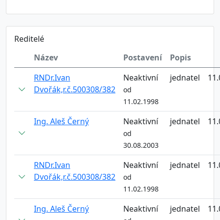
Reditelé
Název
Postavení
Popis
RNDr.Ivan
Neaktivní
jednatel
11.
Dvořák,r.č.500308/382
od
11.02.1998
Ing. Aleš Černý
Neaktivní
jednatel
11.
od
30.08.2003
RNDr.Ivan
Neaktivní
jednatel
11.
Dvořák,r.č.500308/382
od
11.02.1998
Ing. Aleš Černý
Neaktivní
jednatel
11.