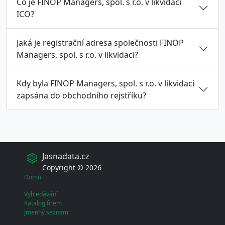
Co je FINOP Managers, spol. s r.o. v likvidaci
ICO?
Jaká je registrační adresa společnosti FINOP
Managers, spol. s r.o. v likvidaci?
Kdy byla FINOP Managers, spol. s r.o. v likvidaci
zapsána do obchodního rejstříku?
Jasnadata.cz
Copyright © 2026
Domů
Vyhledávání
Katalog firem
Jmenný seznam