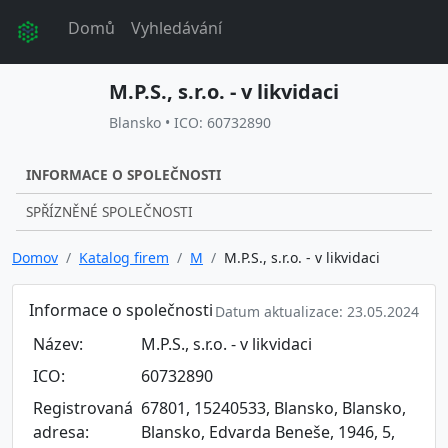
Domů
Vyhledávání
M.P.S., s.r.o. - v likvidaci
Blansko • ICO: 60732890
INFORMACE O SPOLEČNOSTI
SPŘÍZNĚNÉ SPOLEČNOSTI
Domov
Katalog firem
M
M.P.S., s.r.o. - v likvidaci
Informace o společnosti
Datum aktualizace: 23.05.2024
Název:
M.P.S., s.r.o. - v likvidaci
ICO:
60732890
Registrovaná
67801, 15240533, Blansko, Blansko,
adresa:
Blansko, Edvarda Beneše, 1946, 5,