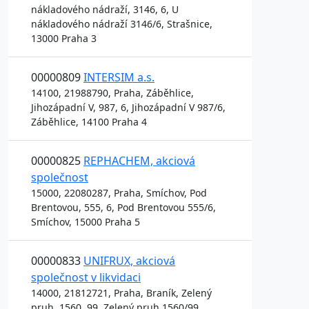
nákladového nádraží, 3146, 6, U
nákladového nádraží 3146/6, Strašnice,
13000 Praha 3
00000809
INTERSIM a.s.
14100, 21988790, Praha, Záběhlice,
Jihozápadní V, 987, 6, Jihozápadní V 987/6,
Záběhlice, 14100 Praha 4
00000825
REPHACHEM, akciová
společnost
15000, 22080287, Praha, Smíchov, Pod
Brentovou, 555, 6, Pod Brentovou 555/6,
Smíchov, 15000 Praha 5
00000833
UNIFRUX, akciová
společnost v likvidaci
14000, 21812721, Praha, Braník, Zelený
pruh, 1560, 99, Zelený pruh 1560/99,