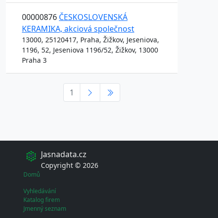
00000876
ČESKOSLOVENSKÁ
KERAMIKA, akciová společnost
13000, 25120417, Praha, Žižkov, Jeseniova,
1196, 52, Jeseniova 1196/52, Žižkov, 13000
Praha 3
1
Jasnadata.cz
Copyright © 2026
Domů
Vyhledávání
Katalog firem
Jmenný seznam