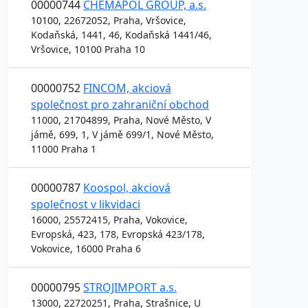
00000744
CHEMAPOL GROUP, a.s.
10100, 22672052, Praha, Vršovice,
Kodaňská, 1441, 46, Kodaňská 1441/46,
Vršovice, 10100 Praha 10
00000752
FINCOM, akciová
společnost pro zahraniční obchod
11000, 21704899, Praha, Nové Město, V
jámě, 699, 1, V jámě 699/1, Nové Město,
11000 Praha 1
00000787
Koospol, akciová
společnost v likvidaci
16000, 25572415, Praha, Vokovice,
Evropská, 423, 178, Evropská 423/178,
Vokovice, 16000 Praha 6
00000795
STROJIMPORT a.s.
13000, 22720251, Praha, Strašnice, U