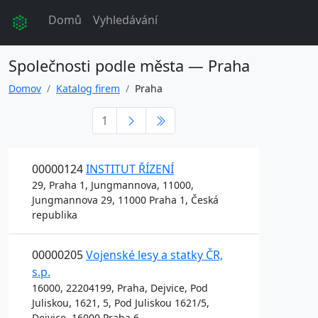
Domů
Vyhledávání
Společnosti podle města — Praha
Domov
Katalog firem
Praha
1
00000124
INSTITUT ŘÍZENÍ
29, Praha 1, Jungmannova, 11000,
Jungmannova 29, 11000 Praha 1, Česká
republika
00000205
Vojenské lesy a statky ČR,
s.p.
16000, 22204199, Praha, Dejvice, Pod
Juliskou, 1621, 5, Pod Juliskou 1621/5,
Dejvice, 16000 Praha 6