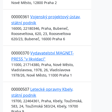
Nové Město, 12800 Praha 2
00000361
Vojenský projektový ústav,
státní podnik
16000, 22180346, Praha, Bubeneč,
Rooseveltova, 620, 23, Rooseveltova
620/23, Bubeneč, 16000 Praha 6
00000370
Vydavatelství MAGNET-
PRESS "v likvidaci"
11000, 21714380, Praha, Nové Město,
Vladislavova, 1978, 26, Vladislavova
1978/26, Nové Město, 11000 Praha 1
00000507
Letecké opravny Kbely,
státní podnik
19700, 22464361, Praha, Kbely, Toužimská,
583, 24, Toužimská 583/24, Kbely, 19700
Praha 9