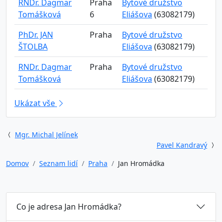
RNDr. Dagmar
Praha
Bytové družstvo
Tomášková
6
Eliášova
(63082179)
PhDr. JAN
Praha
Bytové družstvo
ŠTOLBA
Eliášova
(63082179)
RNDr. Dagmar
Praha
Bytové družstvo
Tomášková
Eliášova
(63082179)
Ukázat vše
Mgr. Michal Jelínek
Pavel Kandravý
Domov
Seznam lidí
Praha
Jan Hromádka
Co je adresa Jan Hromádka?