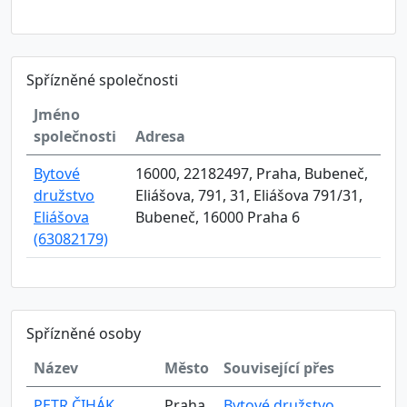
Spřízněné společnosti
Jméno
společnosti
Adresa
Bytové
16000, 22182497, Praha, Bubeneč,
družstvo
Eliášova, 791, 31, Eliášova 791/31,
Eliášova
Bubeneč, 16000 Praha 6
(63082179)
Spřízněné osoby
Název
Město
Související přes
PETR ČIHÁK
Praha
Bytové družstvo