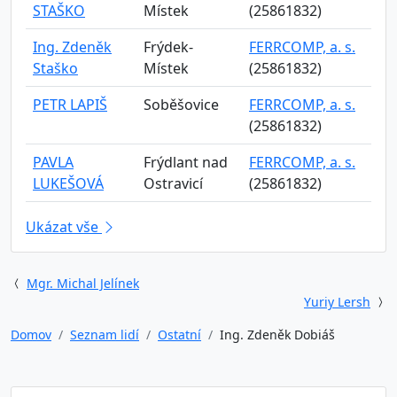
STAŠKO
Místek
(25861832)
Ing. Zdeněk
Frýdek-
FERRCOMP, a. s.
Staško
Místek
(25861832)
PETR LAPIŠ
Soběšovice
FERRCOMP, a. s.
(25861832)
PAVLA
Frýdlant nad
FERRCOMP, a. s.
LUKEŠOVÁ
Ostravicí
(25861832)
Ukázat vše
Mgr. Michal Jelínek
Yuriy Lersh
Domov
Seznam lidí
Ostatní
Ing. Zdeněk Dobiáš