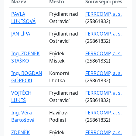
Název
Město
Související přes
PAVLA
Frýdlant nad
FERRCOMP, a. s.
LUKEŠOVÁ
Ostravicí
(25861832)
JAN LÍPA
Frýdlant nad
FERRCOMP, a. s.
Ostravicí
(25861832)
Ing. ZDENĚK
Frýdek-
FERRCOMP, a. s.
STAŠKO
Místek
(25861832)
Ing. BOGDAN
Komorní
FERRCOMP, a. s.
GÓRECKI
Lhotka
(25861832)
VOJTĚCH
Frýdlant nad
FERRCOMP, a. s.
LUKEŠ
Ostravicí
(25861832)
Ing. Věra
Havířov-
FERRCOMP, a. s.
Bartošová
Podlesí
(25861832)
ZDENĚK
Frýdek-
FERRCOMP, a. s.