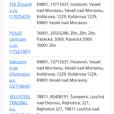
FVE ŽVsun4
69801, 13713337, Hodonín, Veselí
s.r.o.
nad Moravou, Veselí nad Moravou,
(17075475)
Kollárova, 1229, Kollárova 1229,
69801 Veselí nad Moravou
POLDI
76001, 25555286, Zlín, Zlín, Zlín,
centrum
Pasecká, 3369, Pasecká 3369,
s.r.o.
76001 Zlín
(17521581)
Válcovny
69801, 13713337, Hodonín, Veselí
trub
nad Moravou, Veselí nad Moravou,
Chomutov,
Kollárova, 1229, Kollárova 1229,
a.s.
69801 Veselí nad Moravou
(22774645)
VELOSTEEL
78811, 85408191, Šumperk, Loučná
TRADING,
nad Desnou, Rejhotice, 221,
a.s.
Rejhotice 221, 78811 Loučná nad