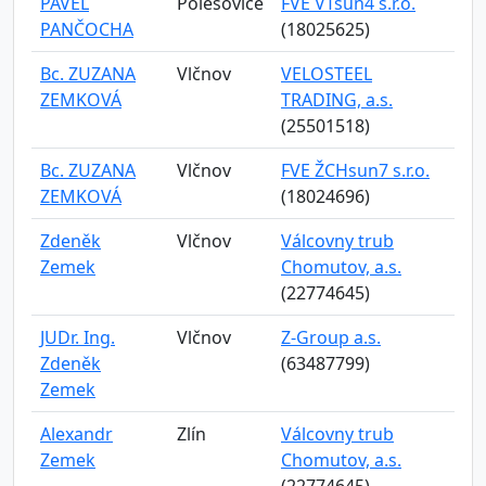
PAVEL
Polešovice
FVE VTsun4 s.r.o.
PANČOCHA
(18025625)
Bc. ZUZANA
Vlčnov
VELOSTEEL
ZEMKOVÁ
TRADING, a.s.
(25501518)
Bc. ZUZANA
Vlčnov
FVE ŽCHsun7 s.r.o.
ZEMKOVÁ
(18024696)
Zdeněk
Vlčnov
Válcovny trub
Zemek
Chomutov, a.s.
(22774645)
JUDr. Ing.
Vlčnov
Z-Group a.s.
Zdeněk
(63487799)
Zemek
Alexandr
Zlín
Válcovny trub
Zemek
Chomutov, a.s.