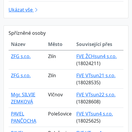
Ukázat vše
Spřízněné osoby
Název
Město
Související přes
ZFG s.r.o.
Zlín
FVE ŽCHsun4 s.r.o.
(18024211)
ZFG s.r.o.
Zlín
FVE VTsun21 s.r.o.
(18028535)
Mgr. SILVIE
Vlčnov
FVE VTsun22 s.r.o.
ZEMKOVÁ
(18028608)
PAVEL
Polešovice
FVE VTsun4 s.r.o.
PANČOCHA
(18025625)