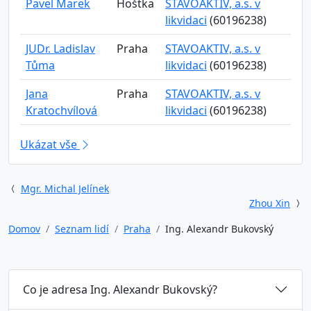
Pavel Marek
Hoštka
STAVOAKTIV, a.s. v
likvidaci
(60196238)
JUDr. Ladislav
Praha
STAVOAKTIV, a.s. v
Tůma
likvidaci
(60196238)
Jana
Praha
STAVOAKTIV, a.s. v
Kratochvílová
likvidaci
(60196238)
Ukázat vše
Mgr. Michal Jelínek
Zhou Xin
Domov
Seznam lidí
Praha
Ing. Alexandr Bukovský
Co je adresa Ing. Alexandr Bukovský?