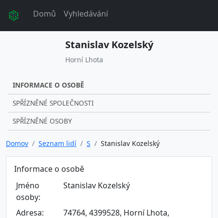
Domů
Vyhledávání
Stanislav Kozelský
Horní Lhota
INFORMACE O OSOBĚ
SPŘÍZNĚNÉ SPOLEČNOSTI
SPŘÍZNĚNÉ OSOBY
Domov
Seznam lidí
S
Stanislav Kozelský
Informace o osobě
Jméno
Stanislav Kozelský
osoby:
Adresa:
74764, 4399528, Horní Lhota,