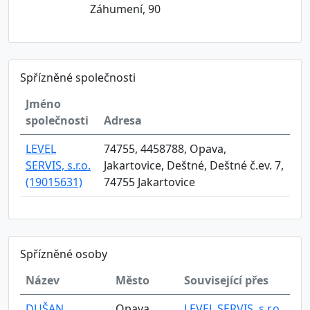
Záhumení, 90
Spřízněné společnosti
Jméno
společnosti
Adresa
LEVEL
74755, 4458788, Opava,
SERVIS, s.r.o.
Jakartovice, Deštné, Deštné č.ev. 7,
(19015631)
74755 Jakartovice
Spřízněné osoby
Název
Město
Související přes
DUŠAN
Opava
LEVEL SERVIS, s.r.o.