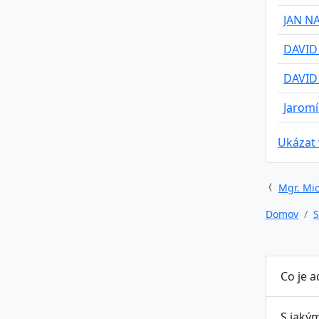
JAN N
DAVID
DAVID
Jaromí
Ukázat
Mgr. Mic
Domov
S
Co je a
S jakým