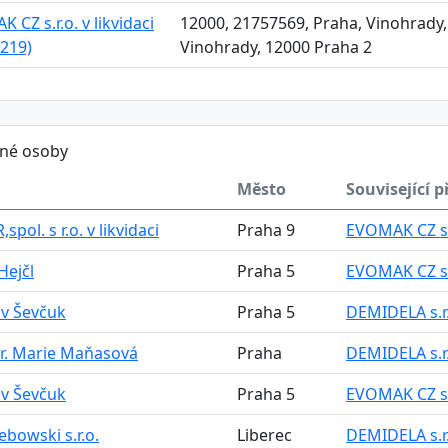
 CZ s.r.o. v likvidaci
12000, 21757569, Praha, Vinohrady,
219)
Vinohrady, 12000 Praha 2
ěné osoby
Město
Související p
spol. s r.o. v likvidaci
Praha 9
EVOMAK CZ s.r.
Hejčl
Praha 5
EVOMAK CZ s.r.
av Ševčuk
Praha 5
DEMIDELA s.r.o
r. Marie Maňasová
Praha
DEMIDELA s.r.o
av Ševčuk
Praha 5
EVOMAK CZ s.r.
ebowski s.r.o.
Liberec
DEMIDELA s.r.o