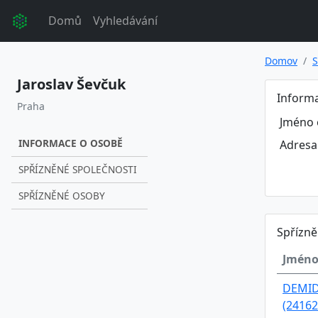
Domů
Vyhledávání
Domov
S
Jaroslav Ševčuk
Inform
Praha
Jméno 
INFORMACE O OSOBĚ
Adresa
SPŘÍZNĚNÉ SPOLEČNOSTI
SPŘÍZNĚNÉ OSOBY
Spřízně
Jméno
DEMIDE
(24162