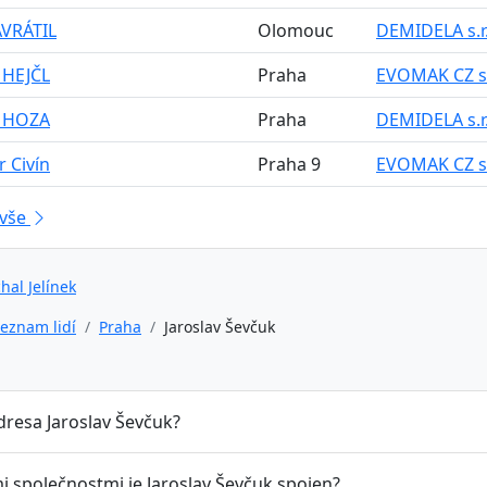
AVRÁTIL
Olomouc
DEMIDELA s.r.o
 HEJČL
Praha
EVOMAK CZ s.r.
 HOZA
Praha
DEMIDELA s.r.o
r Civín
Praha 9
EVOMAK CZ s.r.
 vše
hal Jelínek
eznam lidí
Praha
Jaroslav Ševčuk
dresa Jaroslav Ševčuk?
i společnostmi je Jaroslav Ševčuk spojen?