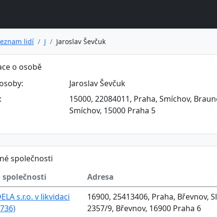
eznam lidí
J
Jaroslav Ševčuk
ace o osobě
osoby:
Jaroslav Ševčuk
:
15000, 22084011, Praha, Smíchov, Brauno
Smíchov, 15000 Praha 5
né společnosti
 společnosti
Adresa
LA s.r.o. v likvidaci
16900, 25413406, Praha, Břevnov, Sl
736)
2357/9, Břevnov, 16900 Praha 6