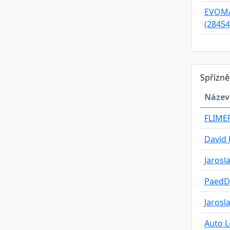
EVOMAK
(28454
Spřízn
Název
FLIMER,
David 
Jarosl
PaedD
Jarosl
Auto L