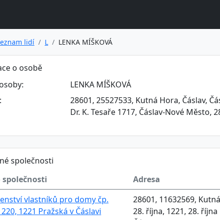
eznam lidí
L
LENKA MÍŠKOVÁ
ace o osobě
osoby:
LENKA MÍŠKOVÁ
:
28601, 25527533, Kutná Hora, Čáslav, Čás
Dr. K. Tesaře 1717, Čáslav-Nové Město, 
né společnosti
 společnosti
Adresa
enství vlastníků pro domy čp.
28601, 11632569, Kutná
1220, 1221 Pražská v Čáslavi
28. října, 1221, 28. říj