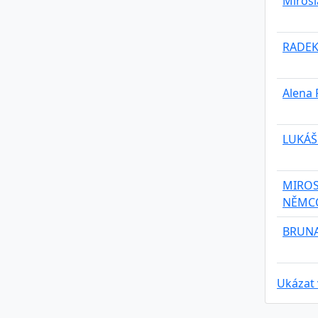
Mirosl
RADEK
Alena 
LUKÁŠ
MIROS
NĚMC
BRUNA
Ukázat