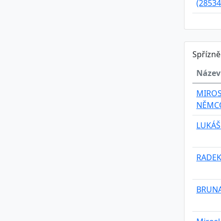
(28534
Spřízn
Název
MIROS
NĚMC
LUKÁŠ
RADEK
BRUNA