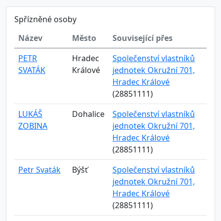
Spřízněné osoby
Název
Město
Související přes
PETR
Hradec
Společenství vlastníků
SVATÁK
Králové
jednotek Okružní 701,
Hradec Králové
(28851111)
LUKÁŠ
Dohalice
Společenství vlastníků
ZOBINA
jednotek Okružní 701,
Hradec Králové
(28851111)
Petr Svaták
Býšť
Společenství vlastníků
jednotek Okružní 701,
Hradec Králové
(28851111)