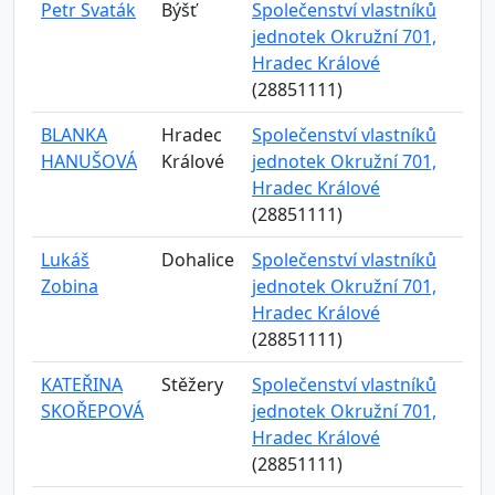
Petr Svaták
Býšť
Společenství vlastníků
jednotek Okružní 701,
Hradec Králové
(28851111)
BLANKA
Hradec
Společenství vlastníků
HANUŠOVÁ
Králové
jednotek Okružní 701,
Hradec Králové
(28851111)
Lukáš
Dohalice
Společenství vlastníků
Zobina
jednotek Okružní 701,
Hradec Králové
(28851111)
KATEŘINA
Stěžery
Společenství vlastníků
SKOŘEPOVÁ
jednotek Okružní 701,
Hradec Králové
(28851111)