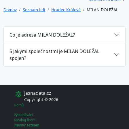
Domov
Seznam lidí
Hradec Králové
MILAN DOLEŽAL
Co je adresa MILAN DOLEŽAL?
S jakými společnostmi je MILAN DOLEŽAL
spojen?
Jasnadata.cz
Copyright © 2026
Domů
Vyhledávání
Katalog firem
Jmenný seznam