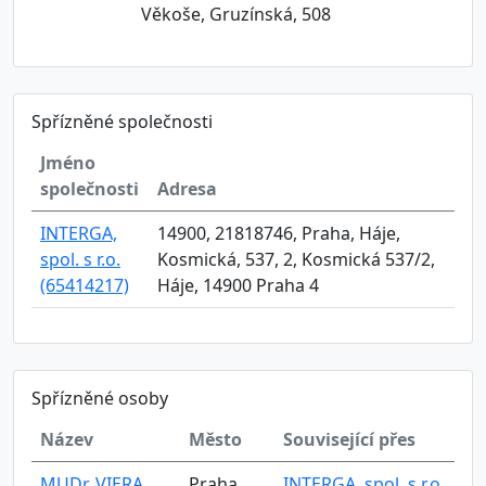
Věkoše, Gruzínská, 508
Spřízněné společnosti
Jméno
společnosti
Adresa
INTERGA,
14900, 21818746, Praha, Háje,
spol. s r.o.
Kosmická, 537, 2, Kosmická 537/2,
(65414217)
Háje, 14900 Praha 4
Spřízněné osoby
Název
Město
Související přes
MUDr. VIERA
Praha
INTERGA, spol. s r.o.