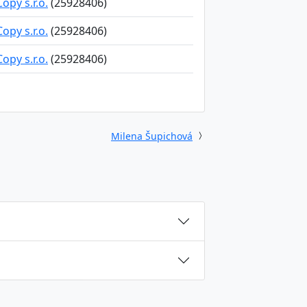
opy s.r.o.
(25928406)
opy s.r.o.
(25928406)
opy s.r.o.
(25928406)
Milena Šupichová