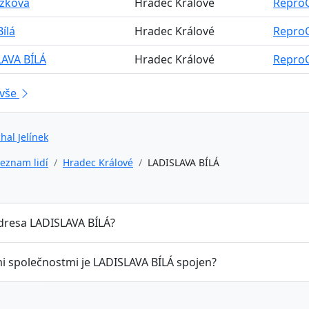
Ježková
Hradec Králové
ReproC
Bílá
Hradec Králové
ReproC
LAVA BÍLÁ
Hradec Králové
ReproC
 vše
hal Jelínek
eznam lidí
Hradec Králové
LADISLAVA BÍLÁ
adresa LADISLAVA BÍLÁ?
mi společnostmi je LADISLAVA BÍLÁ spojen?