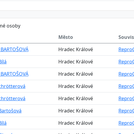
ěné osoby
Město
Souvis
 BARTOŠOVÁ
Hradec Králové
ReproC
Bílá
Hradec Králové
ReproC
 BARTOŠOVÁ
Hradec Králové
ReproC
Schrötterová
Hradec Králové
ReproC
Schrötterová
Hradec Králové
ReproC
Bartošová
Hradec Králové
ReproC
Bílá
Hradec Králové
ReproC