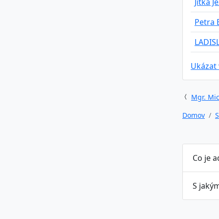
Jitka 
Petra 
LADIS
Ukázat
Mgr. Mic
Domov
S
Co je 
S jaký