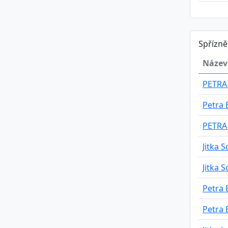
Spřízn
Název
PETRA
Petra 
PETRA
Jitka 
Jitka 
Petra 
Petra 