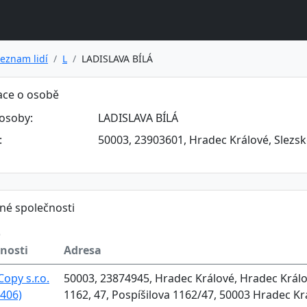
eznam lidí
L
LADISLAVA BÍLÁ
ace o osobě
osoby:
LADISLAVA BÍLÁ
:
50003, 23903601, Hradec Králové, Slezské
né společnosti
o
nosti
Adresa
opy s.r.o.
50003, 23874945, Hradec Králové, Hradec Králov
406)
1162, 47, Pospíšilova 1162/47, 50003 Hradec Kr