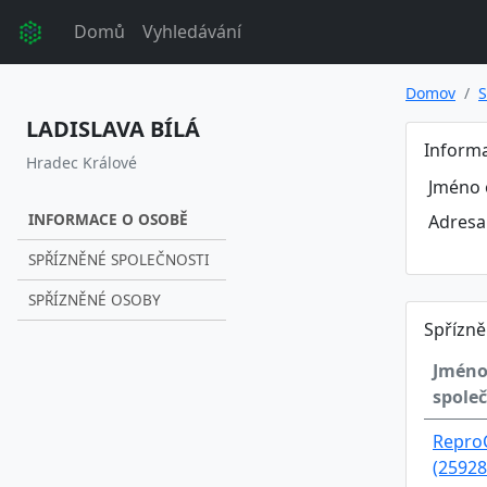
Domů
Vyhledávání
Domov
S
LADISLAVA BÍLÁ
Inform
Hradec Králové
Jméno 
INFORMACE O OSOBĚ
Adresa
SPŘÍZNĚNÉ SPOLEČNOSTI
SPŘÍZNĚNÉ OSOBY
Spřízně
Jmén
společ
ReproC
(25928