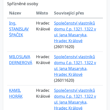
Spřízněné osoby
Název
Město
Související přes
Ing.
Hradec
Společenství vlastníků
STANISLAV
Králové
domu č.p. 1321, 1322 v
ŠPAČEK
ul. Jana Masaryka,
Hradec Králové
(26011620)
MILOSLAVA
Hradec
Společenství vlastníků
DERNEROVÁ
Králové
domu č.p. 1321, 1322 v
ul. Jana Masaryka,
Hradec Králové
(26011620)
KAMIL
Hradec
Společenství vlastníků
HORÁK
Králové
domu č.p. 1321, 1322 v
ul. Jana Masaryka,
Hradec Králové