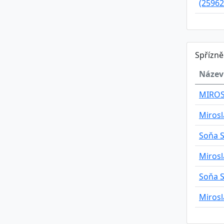
(25962
Spřízn
Název
MIROS
Miros
Soňa 
Miros
Soňa 
Miros