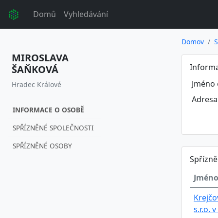
Domů
Vyhledávání
Domov
S
MIROSLAVA
Inform
ŠAŇKOVÁ
Jméno 
Hradec Králové
Adresa
INFORMACE O OSOBĚ
SPŘÍZNĚNÉ SPOLEČNOSTI
SPŘÍZNĚNÉ OSOBY
Spřízně
Jméno
Krejčo
s.r.o. v