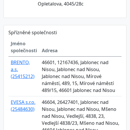
Opletalova, 4045/28c
Spřízněné společnosti
Jméno
společnosti
Adresa
BRENTO,
46601, 12167436, Jablonec nad
a.s.
Nisou, Jablonec nad Nisou,
(25415212)
Jablonec nad Nisou, Mírové
náměstí, 489, 15, Mírové náměstí
489/15, 46601 Jablonec nad Nisou
EVESA s.r.o.
46604, 26427401, Jablonec nad
(25484630)
Nisou, Jablonec nad Nisou, Mšeno
nad Nisou, Vedlejší, 4838, 23,
Vedlejší 4838/23, Mšeno nad Nisou,