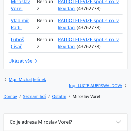
Miroslav
Beroun
RADIOTELEVIZE spol. s r.o. v
Vorel
2
likvidaci
(43762778)
Vladimír
Beroun
RADIOTELEVIZE spol. s r.o. v
Radil
2
likvidaci
(43762778)
Luboš
Beroun
RADIOTELEVIZE spol. s r.o. v
Císař
2
likvidaci
(43762778)
Ukázat vše
Mgr. Michal Jelínek
Ing. LUCIE AUERSWALDOVÁ
Domov
Seznam lidí
Ostatní
Miroslav Vorel
Co je adresa Miroslav Vorel?