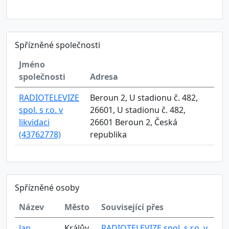
Spřízněné společnosti
Jméno
společnosti
Adresa
RADIOTELEVIZE
Beroun 2, U stadionu č. 482,
spol. s r.o. v
26601, U stadionu č. 482,
likvidaci
26601 Beroun 2, Česká
(43762778)
republika
Spřízněné osoby
Název
Město
Související přes
Jan
Králův
RADIOTELEVIZE spol. s r.o. v