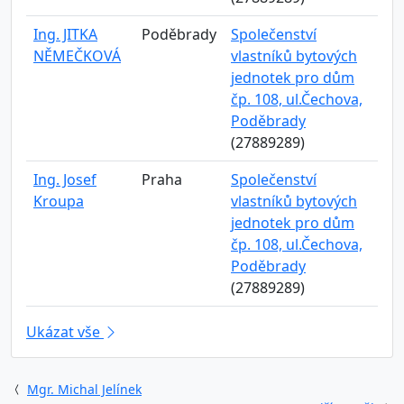
Ing. JITKA
Poděbrady
Společenství
NĚMEČKOVÁ
vlastníků bytových
jednotek pro dům
čp. 108, ul.Čechova,
Poděbrady
(27889289)
Ing. Josef
Praha
Společenství
Kroupa
vlastníků bytových
jednotek pro dům
čp. 108, ul.Čechova,
Poděbrady
(27889289)
Ukázat vše
Mgr. Michal Jelínek