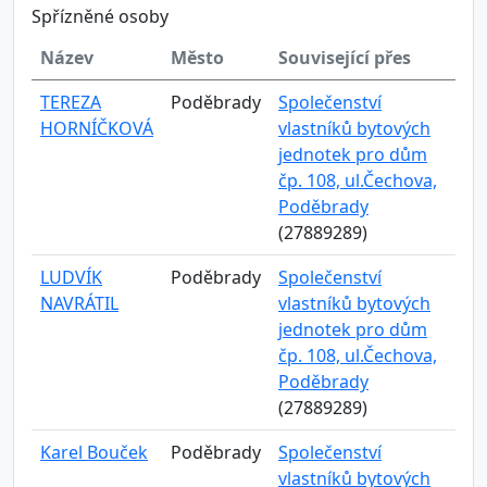
Spřízněné osoby
Název
Město
Související přes
TEREZA
Poděbrady
Společenství
HORNÍČKOVÁ
vlastníků bytových
jednotek pro dům
čp. 108, ul.Čechova,
Poděbrady
(27889289)
LUDVÍK
Poděbrady
Společenství
NAVRÁTIL
vlastníků bytových
jednotek pro dům
čp. 108, ul.Čechova,
Poděbrady
(27889289)
Karel Bouček
Poděbrady
Společenství
vlastníků bytových