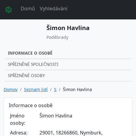
Domů
Vyhledávání
Šimon Havlina
Poděbrady
INFORMACE O OSOBĚ
SPŘÍZNĚNÉ SPOLEČNOSTI
SPŘÍZNĚNÉ OSOBY
Domov
Seznam lidí
S
Šimon Havlina
Informace o osobě
Jméno
Šimon Havlina
osoby:
Adresa:
29001, 18266860, Nymburk,