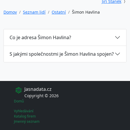
Jiří Staněk
Domov
Seznam lidí
Ostatní
Šimon Havlina
Co je adresa Šimon Havlina?
S jakými společnostmi je Šimon Havlina spojen?
Jasnadata.cz
Copyright © 2026
Domů
Vyhledávání
Katalog firem
Jmenný seznam