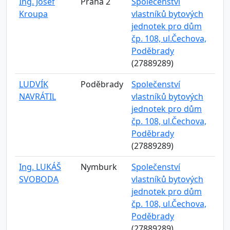
Ing. Josef
Praha 2
Společenství
Kroupa
vlastníků bytových
jednotek pro dům
čp. 108, ul.Čechova,
Poděbrady
(27889289)
LUDVÍK
Poděbrady
Společenství
NAVRÁTIL
vlastníků bytových
jednotek pro dům
čp. 108, ul.Čechova,
Poděbrady
(27889289)
Ing. LUKÁŠ
Nymburk
Společenství
SVOBODA
vlastníků bytových
jednotek pro dům
čp. 108, ul.Čechova,
Poděbrady
(27889289)