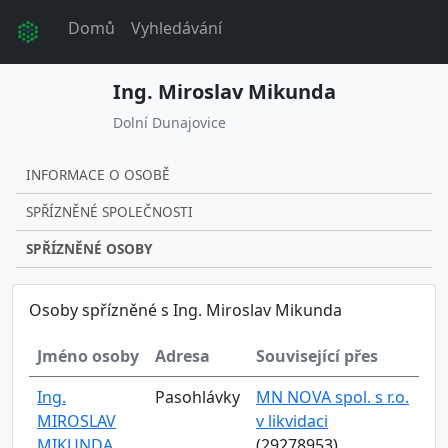
Domů
Vyhledávání
Ing. Miroslav Mikunda
Dolní Dunajovice
INFORMACE O OSOBĚ
SPŘÍZNĚNÉ SPOLEČNOSTI
SPŘÍZNĚNÉ OSOBY
Osoby spřízněné s Ing. Miroslav Mikunda
Jméno osoby
Adresa
Související přes
Ing.
Pasohlávky
MN NOVA spol. s r.o.
MIROSLAV
v likvidaci
MIKUNDA
(29278953)