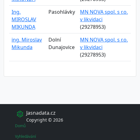
Ing.
Pasohlávky
MN NOVA spol. s r.o.
MIROSLAV
v likvidaci
MIKUNDA
(29278953)
ing. Miroslav
Dolní
MN NOVA spol. s r.o.
Mikunda
Dunajovice
v likvidaci
(29278953)
Jasnadata.cz
Copyright © 2026
Domů
Vyhledávání