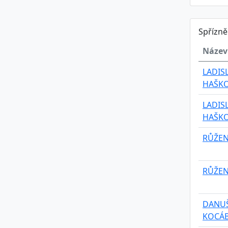
Spřízn
Název
LADIS
HAŠK
LADIS
HAŠK
RŮŽEN
RŮŽEN
DANU
KOCÁ