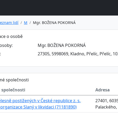
eznam lidí
M
Mgr. BOŽENA POKORNÁ
ace o osobě
osoby:
Mgr. BOŽENA POKORNÁ
:
27305, 5998069, Kladno, Přelíc, Přelíc, 10
né společnosti
 společnosti
Adresa
ělesně postižených v České republice z. s.
27401, 6035
 organizace Slaný v likvidaci (71181890)
Palackého, 