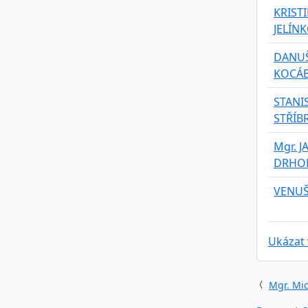
KRIST
JELÍN
DANU
KOCÁ
STANI
STŘÍB
Mgr. J
DRHO
VENUŠ
Ukázat
Mgr. Mic