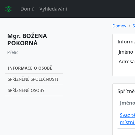
Domů
Vyhledávání
Domov
S
Mgr. BOŽENA
Inform
POKORNÁ
Jméno 
Přelíc
Adresa
INFORMACE O OSOBĚ
SPŘÍZNĚNÉ SPOLEČNOSTI
SPŘÍZNĚNÉ OSOBY
Spřízně
Jméno
Svaz t
místní