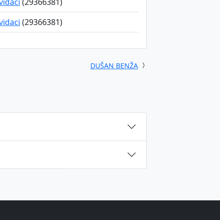
kvidaci
(29366381)
kvidaci
(29366381)
DUŠAN BENŽA