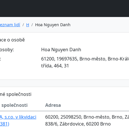
eznam lidí
H
Hoa Nguyen Danh
ace o osobě
osoby:
Hoa Nguyen Danh
:
61200, 19697635, Brno-město, Brno-Král
třída, 464, 31
né společnosti
 společnosti
Adresa
 s.r.o. v likvidaci
60200, 25098250, Brno-město, Brno, Záb
381)
838/6, Zábrdovice, 60200 Brno