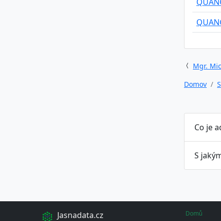
QUAN
QUAN
Mgr. Mic
Domov
S
Co je 
S jaký
Domů
Jasnadata.cz