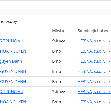
ěné osoby
Město
Související přes
G TRUNG VU
Svitavy
HEBINA, s.r.o. v li
 HOA NGUYEN
Brno
HEBINA, s.r.o. v li
guyen Danh
Brno
HEBINA, s.r.o. v li
NGUYEN DANH
Brno
HEBINA, s.r.o. v li
NGUYEN DANH
Brno
HEBINA, s.r.o. v li
G TRUNG VU
Svitavy
HEBINA, s.r.o. v li
 HOA NGUYEN
Brno
HEBINA, s.r.o. v li