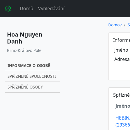
Domů
Vyhledávání
Domov
S
Hoa Nguyen
Inform
Danh
Jméno 
Brno-Královo Pole
Adresa
INFORMACE O OSOBĚ
SPŘÍZNĚNÉ SPOLEČNOSTI
SPŘÍZNĚNÉ OSOBY
Spřízně
Jméno
HEBINA,
(29366