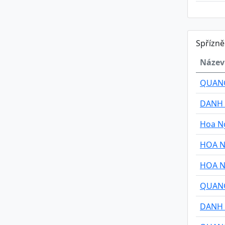
Spřízn
Název
QUAN
DANH
Hoa N
HOA 
HOA 
QUAN
DANH