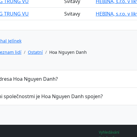
G TRUNG VU
Svitavy
HEBINA, s.r.o. v li
G TRUNG VU
Svitavy
HEBINA, s.r.o. v li
hal Jelínek
eznam lidí
Ostatní
Hoa Nguyen Danh
adresa Hoa Nguyen Danh?
mi společnostmi je Hoa Nguyen Danh spojen?
Vyhledávání