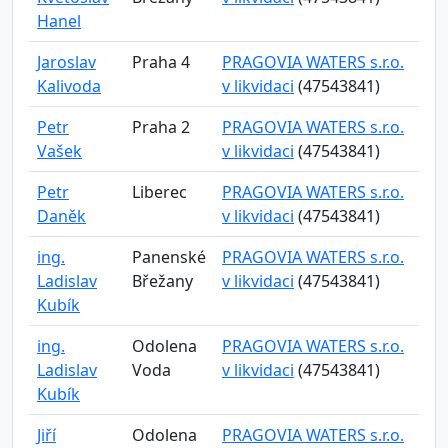
Hanel
Jaroslav
Praha 4
PRAGOVIA WATERS s.r.o.
Kalivoda
v likvidaci
(47543841)
Petr
Praha 2
PRAGOVIA WATERS s.r.o.
Vašek
v likvidaci
(47543841)
Petr
Liberec
PRAGOVIA WATERS s.r.o.
Daněk
v likvidaci
(47543841)
ing.
Panenské
PRAGOVIA WATERS s.r.o.
Ladislav
Břežany
v likvidaci
(47543841)
Kubík
ing.
Odolena
PRAGOVIA WATERS s.r.o.
Ladislav
Voda
v likvidaci
(47543841)
Kubík
Jiří
Odolena
PRAGOVIA WATERS s.r.o.