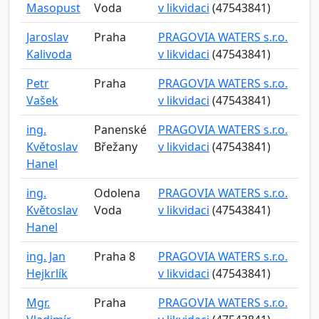
Masopust
Voda
v likvidaci
(47543841)
Jaroslav
Praha
PRAGOVIA WATERS s.r.o.
Kalivoda
v likvidaci
(47543841)
Petr
Praha
PRAGOVIA WATERS s.r.o.
Vašek
v likvidaci
(47543841)
ing.
Panenské
PRAGOVIA WATERS s.r.o.
Květoslav
Břežany
v likvidaci
(47543841)
Hanel
ing.
Odolena
PRAGOVIA WATERS s.r.o.
Květoslav
Voda
v likvidaci
(47543841)
Hanel
ing. Jan
Praha 8
PRAGOVIA WATERS s.r.o.
Hejkrlík
v likvidaci
(47543841)
Mgr.
Praha
PRAGOVIA WATERS s.r.o.