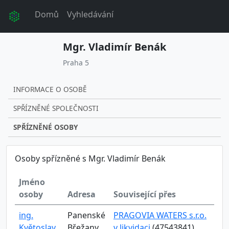
Domů
Vyhledávání
Mgr. Vladimír Benák
Praha 5
INFORMACE O OSOBĚ
SPŘÍZNĚNÉ SPOLEČNOSTI
SPŘÍZNĚNÉ OSOBY
Osoby spřízněné s Mgr. Vladimír Benák
Jméno
osoby
Adresa
Související přes
ing.
Panenské
PRAGOVIA WATERS s.r.o.
Květoslav
Břežany
v likvidaci
(47543841)