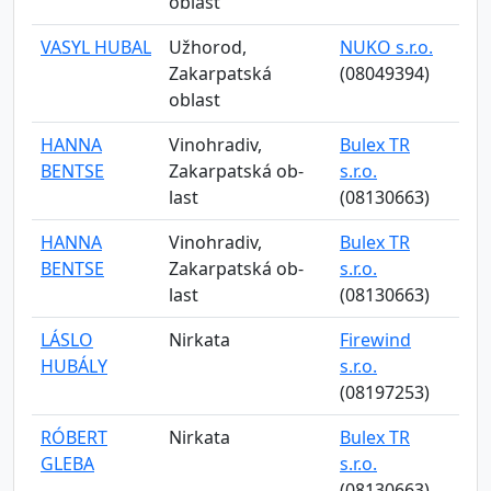
oblast
VASYL HUBAL
Užhorod,
NUKO s.r.o.
Zakarpatská
(08049394)
oblast
HANNA
Vinohradiv,
Bulex TR
BENTSE
Zakarpatská ob-
s.r.o.
last
(08130663)
HANNA
Vinohradiv,
Bulex TR
BENTSE
Zakarpatská ob-
s.r.o.
last
(08130663)
LÁSLO
Nirkata
Firewind
HUBÁLY
s.r.o.
(08197253)
RÓBERT
Nirkata
Bulex TR
GLEBA
s.r.o.
(08130663)