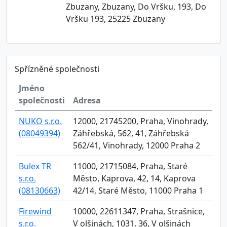
Zbuzany, Zbuzany, Do Vršku, 193, Do
Vršku 193, 25225 Zbuzany
Spřízněné společnosti
Jméno
společnosti
Adresa
NUKO s.r.o.
12000, 21745200, Praha, Vinohrady,
(08049394)
Záhřebská, 562, 41, Záhřebská
562/41, Vinohrady, 12000 Praha 2
Bulex TR
11000, 21715084, Praha, Staré
s.r.o.
Město, Kaprova, 42, 14, Kaprova
(08130663)
42/14, Staré Město, 11000 Praha 1
Firewind
10000, 22611347, Praha, Strašnice,
s.r.o.
V olšinách, 1031, 36, V olšinách