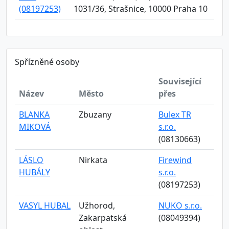
(08197253)
1031/36, Strašnice, 10000 Praha 10
Spřízněné osoby
Související
Název
Město
přes
BLANKA
Zbuzany
Bulex TR
MIKOVÁ
s.r.o.
(08130663)
LÁSLO
Nirkata
Firewind
HUBÁLY
s.r.o.
(08197253)
VASYL HUBAL
Užhorod,
NUKO s.r.o.
Zakarpatská
(08049394)