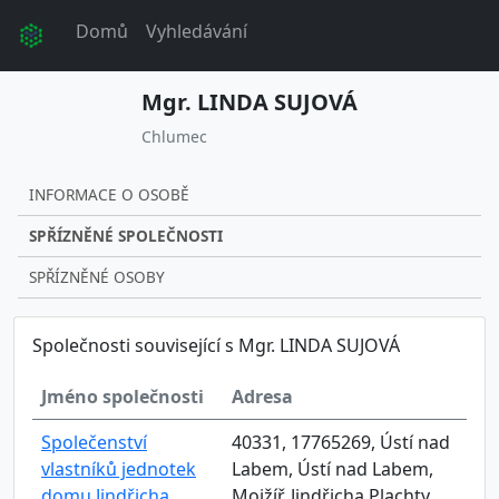
Domů
Vyhledávání
Mgr. LINDA SUJOVÁ
Chlumec
INFORMACE O OSOBĚ
SPŘÍZNĚNÉ SPOLEČNOSTI
SPŘÍZNĚNÉ OSOBY
Společnosti související s Mgr. LINDA SUJOVÁ
Jméno společnosti
Adresa
Společenství
40331, 17765269, Ústí nad
vlastníků jednotek
Labem, Ústí nad Labem,
domu Jindřicha
Mojžíř, Jindřicha Plachty,