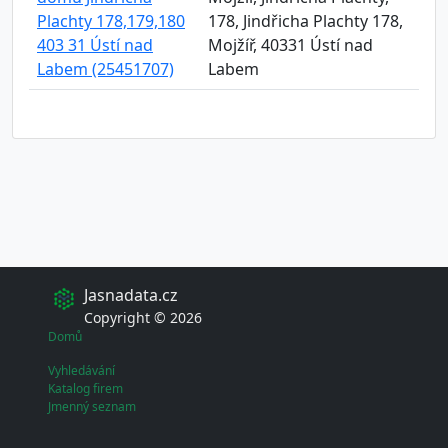
Plachty 178,179,180
178, Jindřicha Plachty 178,
403 31 Ústí nad
Mojžíř, 40331 Ústí nad
Labem (25451707)
Labem
Jasnadata.cz
Copyright © 2026
Domů
Vyhledávání
Katalog firem
Jmenný seznam