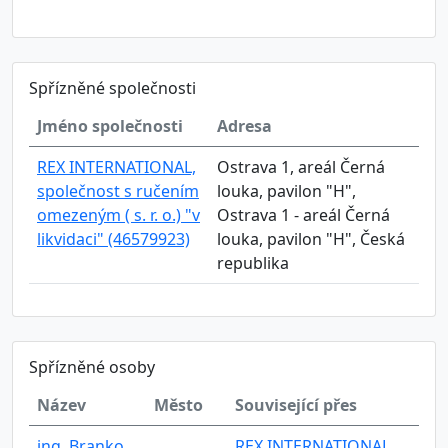
Spřízněné společnosti
Jméno společnosti
Adresa
REX INTERNATIONAL,
Ostrava 1, areál Černá
společnost s ručením
louka, pavilon "H",
omezeným ( s. r. o.) "v
Ostrava 1 - areál Černá
likvidaci" (46579923)
louka, pavilon "H", Česká
republika
Spřízněné osoby
Název
Město
Související přes
ing. Branko
REX INTERNATIONAL,