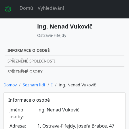
Domů
Vyhledávání
ing. Nenad Vukovič
Ostrava-Fifejdy
INFORMACE O OSOBĚ
SPŘÍZNĚNÉ SPOLEČNOSTI
SPŘÍZNĚNÉ OSOBY
Domov
Seznam lidí
I
ing. Nenad Vukovič
Informace o osobě
Jméno
ing. Nenad Vukovič
osoby:
Adresa:
1, Ostrava-Fifejdy, Josefa Brabce, 47