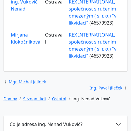
ing. Vukovič
Ostrava
REX INTERNATIONAL,
Nenad
společnost s ručením
omezeným ( s. r. o.) "v
likvidaci"
(46579923)
Mirjana
Ostrava
REX INTERNATIONAL,
Klokočníková
l
společnost s ručením
omezeným ( s. r. o.) "v
likvidaci"
(46579923)
Mgr. Michal Jelínek
Ing. Pavel Jileček
Domov
Seznam lidí
Ostatní
ing. Nenad Vukovič
Co je adresa ing. Nenad Vukovič?