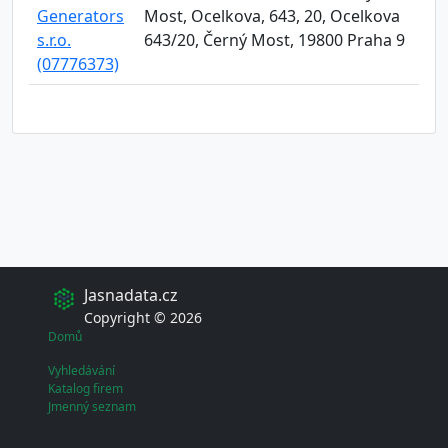
Generators
Most, Ocelkova, 643, 20, Ocelkova
s.r.o.
643/20, Černý Most, 19800 Praha 9
(07776373)
Jasnadata.cz
Copyright © 2026
Domů
Vyhledávání
Katalog firem
Jmenný seznam