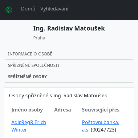
Domů
Vyhledávání
Ing. Radislav Matoušek
Praha
INFORMACE O OSOBĚ
SPŘÍZNĚNÉ SPOLEČNOSTI
SPŘÍZNĚNÉ OSOBY
Osoby spřízněné s Ing. Radislav Matoušek
Jméno osoby
Adresa
Související přes
Adir.RegR.Erich
Poštovní banka,
Winter
a.s.
(00247723)