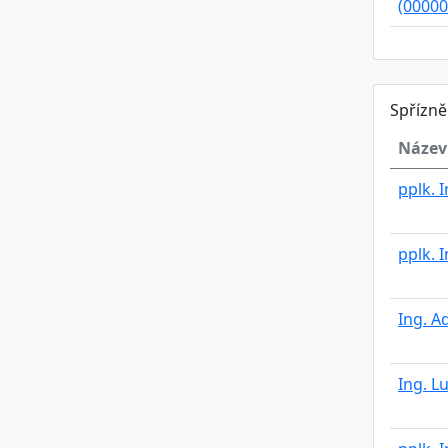
(00000
Spřízn
Název
pplk. 
pplk. 
Ing. A
Ing. L