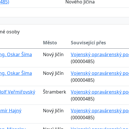
485)
Nového Jičína
ěné osoby
Město
Související přes
Ing. Oskar Šíma
Nový Jičín
Vojenský opravárenský podn
(00000485)
Ing. Oskar Šíma
Nový Jičín
Vojenský opravárenský podn
(00000485)
dolf Veřmiřovský
Štramberk
Vojenský opravárenský podn
(00000485)
umír Hajný
Nový Jičín
Vojenský opravárenský podn
(00000485)