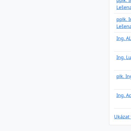
pplk. 
Lešen
pplk. 
Lešen
Ing. A
Ing. L
plk. In
Ing. A
Ukázat