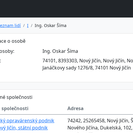
eznam lidí
I
Ing. Oskar Šíma
ace o osobě
osoby:
Ing. Oskar Šíma
:
74101, 8393303, Nový Jičín, Nový Jičín, No
Janáčkovy sady 1276/8, 74101 Nový Jičín
né společnosti
 společnosti
Adresa
ký opravárenský podnik
74242, 25265458, Nový Jičín, 
vý Jičín, státní podnik
Nového Jičína, Dukelská, 102