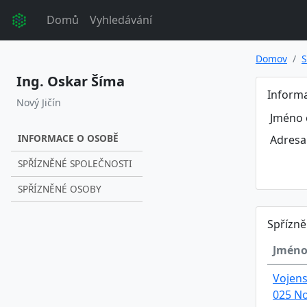
Domů
Vyhledávání
Domov
S
Ing. Oskar Šíma
Inform
Nový Jičín
Jméno 
INFORMACE O OSOBĚ
Adresa
SPŘÍZNĚNÉ SPOLEČNOSTI
SPŘÍZNĚNÉ OSOBY
Spřízně
Jméno
Vojens
025 No