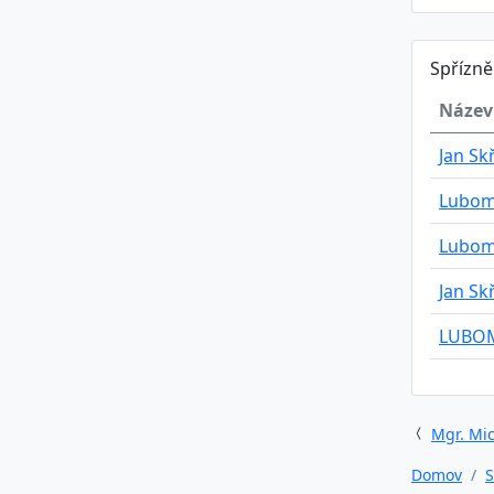
Spřízn
Název
Jan Sk
Lubom
Lubom
Jan Sk
LUBOM
Mgr. Mic
Domov
S