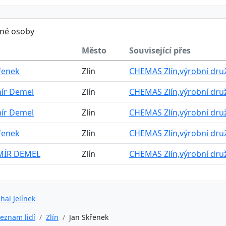
ěné osoby
Město
Související přes
řenek
Zlín
CHEMAS Zlín,výrobní dru
ír Demel
Zlín
CHEMAS Zlín,výrobní dru
ír Demel
Zlín
CHEMAS Zlín,výrobní dru
řenek
Zlín
CHEMAS Zlín,výrobní dru
ÍR DEMEL
Zlín
CHEMAS Zlín,výrobní dru
hal Jelínek
eznam lidí
Zlín
Jan Skřenek