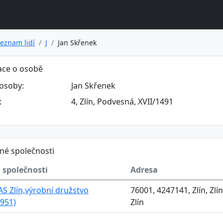
eznam lidí
J
Jan Skřenek
ace o osobě
osoby:
Jan Skřenek
:
4, Zlín, Podvesná, XVII/1491
né společnosti
 společnosti
Adresa
 Zlín,výrobní družstvo
76001, 4247141, Zlín, Zlín
951)
Zlín