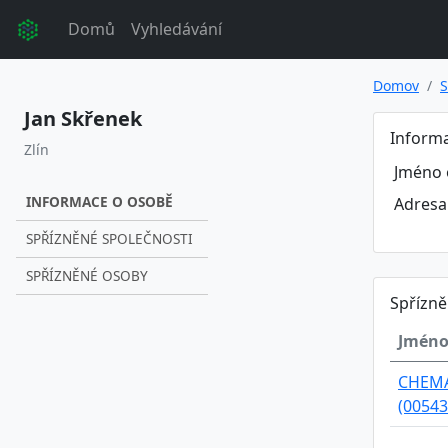
Domů
Vyhledávání
Domov
S
Jan Skřenek
Inform
Zlín
Jméno 
INFORMACE O OSOBĚ
Adresa
SPŘÍZNĚNÉ SPOLEČNOSTI
SPŘÍZNĚNÉ OSOBY
Spřízně
Jméno
CHEMAS
(00543