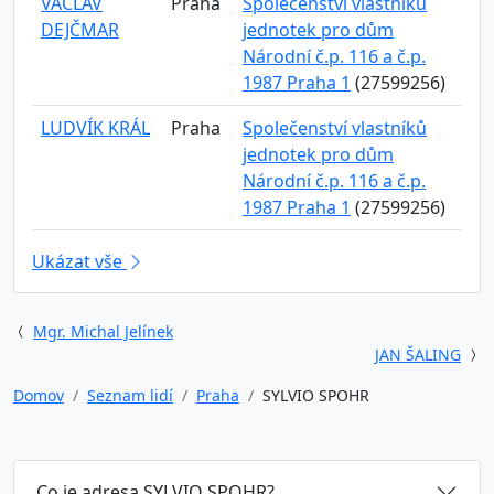
VÁCLAV
Praha
Společenství vlastníků
DEJČMAR
jednotek pro dům
Národní č.p. 116 a č.p.
1987 Praha 1
(27599256)
LUDVÍK KRÁL
Praha
Společenství vlastníků
jednotek pro dům
Národní č.p. 116 a č.p.
1987 Praha 1
(27599256)
Ukázat vše
Mgr. Michal Jelínek
JAN ŠALING
Domov
Seznam lidí
Praha
SYLVIO SPOHR
Co je adresa SYLVIO SPOHR?