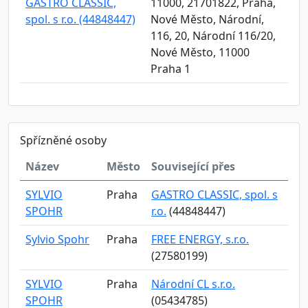
GASTRO CLASSIC,
11000, 21701822, Praha,
spol. s r.o. (44848447)
Nové Město, Národní,
116, 20, Národní 116/20,
Nové Město, 11000
Praha 1
Spřízněné osoby
Název
Město
Související přes
SYLVIO
Praha
GASTRO CLASSIC, spol. s
SPOHR
r.o.
(44848447)
Sylvio Spohr
Praha
FREE ENERGY, s.r.o.
(27580199)
SYLVIO
Praha
Národní CL s.r.o.
SPOHR
(05434785)