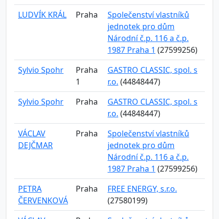
LUDVÍK KRÁL
Praha
Společenství vlastníků
jednotek pro dům
Národní č.p. 116 a č.p.
1987 Praha 1
(27599256)
Sylvio Spohr
Praha
GASTRO CLASSIC, spol. s
1
r.o.
(44848447)
Sylvio Spohr
Praha
GASTRO CLASSIC, spol. s
r.o.
(44848447)
VÁCLAV
Praha
Společenství vlastníků
DEJČMAR
jednotek pro dům
Národní č.p. 116 a č.p.
1987 Praha 1
(27599256)
PETRA
Praha
FREE ENERGY, s.r.o.
ČERVENKOVÁ
(27580199)