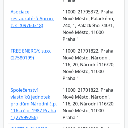
Praha 1
Asociace
11000, 21705372, Praha,
restauratérů Apron,
Nové Město, Palackého,
z. s. (09760318)
740, 1, Palackého 740/1,
Nové Město, 11000
Praha 1
FREE ENERGY, s.r.o.
11000, 21701822, Praha,
(27580199)
Nové Město, Národní,
116, 20, Národní 116/20,
Nové Město, 11000
Praha 1
Společenství
11000, 21701822, Praha,
vlastníků jednotek
Nové Město, Národní,
pro dům Národní č.p.
116, 20, Národní 116/20,
116 a č.p. 1987 Praha
Nové Město, 11000
1 (27599256)
Praha 1