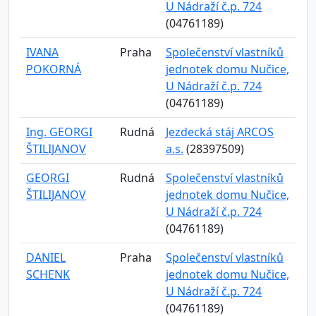
U Nádraží č.p. 724
(04761189)
IVANA
Praha
Společenství vlastníků
POKORNÁ
jednotek domu Nučice,
U Nádraží č.p. 724
(04761189)
Ing. GEORGI
Rudná
Jezdecká stáj ARCOS
ŠTILIJANOV
a.s.
(28397509)
GEORGI
Rudná
Společenství vlastníků
ŠTILIJANOV
jednotek domu Nučice,
U Nádraží č.p. 724
(04761189)
DANIEL
Praha
Společenství vlastníků
SCHENK
jednotek domu Nučice,
U Nádraží č.p. 724
(04761189)