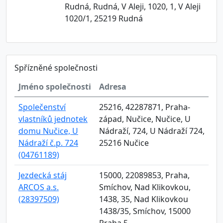
Rudná, Rudná, V Aleji, 1020, 1, V Aleji
1020/1, 25219 Rudná
Spřízněné společnosti
Jméno společnosti
Adresa
Společenství
25216, 42287871, Praha-
vlastníků jednotek
západ, Nučice, Nučice, U
domu Nučice, U
Nádraží, 724, U Nádraží 724,
Nádraží č.p. 724
25216 Nučice
(04761189)
Jezdecká stáj
15000, 22089853, Praha,
ARCOS a.s.
Smíchov, Nad Klikovkou,
(28397509)
1438, 35, Nad Klikovkou
1438/35, Smíchov, 15000