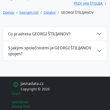
PhDr JAN ŠTOLBA
Domov
Seznam lidí
Ostatní
GEORGI ŠTILIJANOV
Co je adresa GEORGI ŠTILIJANOV?
S jakými společnostmi je GEORGI ŠTILIJANOV
spojen?
Jasnadata.cz
Copyright © 2026
Domů
Vyhledávání
Katalog firem