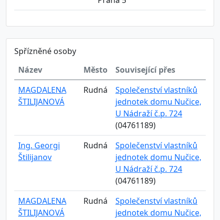
Praha 5
Spřízněné osoby
Název
Město
Související přes
MAGDALENA
Rudná
Společenství vlastníků
ŠTILIJANOVÁ
jednotek domu Nučice,
U Nádraží č.p. 724
(04761189)
Ing. Georgi
Rudná
Společenství vlastníků
Štilijanov
jednotek domu Nučice,
U Nádraží č.p. 724
(04761189)
MAGDALENA
Rudná
Společenství vlastníků
ŠTILIJANOVÁ
jednotek domu Nučice,