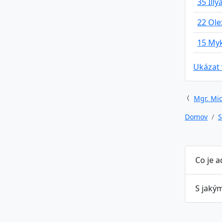
35 Illy
22 Ol
15 My
Ukázat
Mgr. Mic
Domov
S
Co je 
S jaký