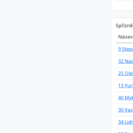
Spřízn
Název
9 Ste
32 Nad
25 Ol
13 Yur
40 My
30 Vas
34 Lid