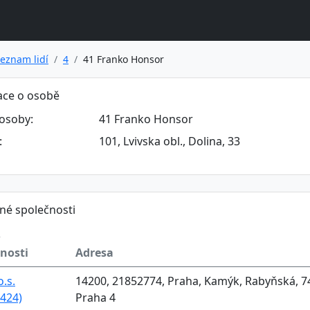
eznam lidí
4
41 Franko Honsor
ace o osobě
osoby:
41 Franko Honsor
:
101, Lvivska obl., Dolina, 33
né společnosti
o
nosti
Adresa
o.s.
14200, 21852774, Praha, Kamýk, Rabyňská, 7
424)
Praha 4