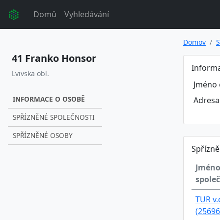
Domů
Vyhledávání
Domov
S
41 Franko Honsor
Inform
Lvivska obl.
Jméno 
INFORMACE O OSOBĚ
Adresa
SPŘÍZNĚNÉ SPOLEČNOSTI
SPŘÍZNĚNÉ OSOBY
Spřízně
Jmén
společ
TUR v.
(25696