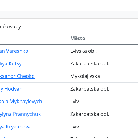
ěné osoby
Město
pan Vareshko
Lvivska obl.
iya Kutsyn
Zakarpatska obl.
eksandr Chepko
Mykolajivska
iy Hodvan
Zakarpatska obl.
kola Mykhaylevych
Lviv
ylyna Prannychuk
Zakarpatska obl.
iya Krykunova
Lviv