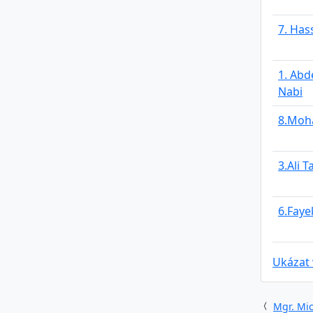
7. Has
1. Ab
Nabi
8.Moh
3.Ali T
6.Faye
Ukázat
Mgr. Mic