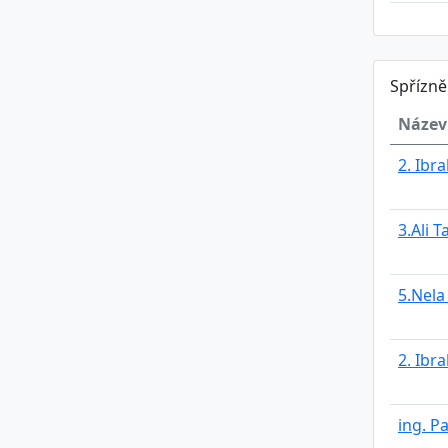
Spřízn
Název
2. Ibr
3.Ali T
5.Nela
2. Ibr
ing. P