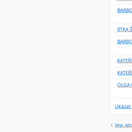
BARBO
JITKA
BARBO
KATEŘ
KATEŘ
OLGA 
Ukázat
Mgr. Mic