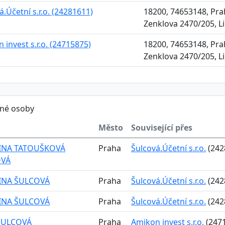
á.Účetní s.r.o. (24281611)
18200, 74653148, Prah
Zenklova 2470/205, L
 invest s.r.o. (24715875)
18200, 74653148, Prah
Zenklova 2470/205, L
ěné osoby
Město
Související přes
INA TATOUŠKOVÁ
Praha
Šulcová.Účetní s.r.o.
(242
OVÁ
INA ŠULCOVÁ
Praha
Šulcová.Účetní s.r.o.
(242
INA ŠULCOVÁ
Praha
Šulcová.Účetní s.r.o.
(242
 ŠULCOVÁ
Praha
Amikon invest s.r.o.
(247