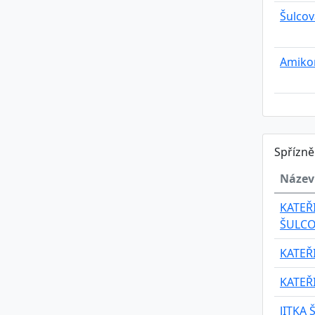
Šulcov
Amikon
Spřízn
Název
KATEŘ
ŠULC
KATEŘ
KATEŘ
JITKA