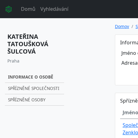
Domů
Vyhledávání
Domov
S
KATEŘINA
Inform
TATOUŠKOVÁ
ŠULCOVÁ
Jméno 
Praha
Adresa
INFORMACE O OSOBĚ
SPŘÍZNĚNÉ SPOLEČNOSTI
SPŘÍZNĚNÉ OSOBY
Spřízně
Jméno
Společ
Zenklo