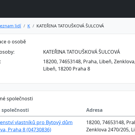
eznam lidí
K
KATEŘINA TATOUŠKOVÁ ŠULCOVÁ
ace o osobě
osoby:
KATEŘINA TATOUŠKOVÁ ŠULCOVÁ
:
18200, 74653148, Praha, Libeň, Zenklova
Libeň, 18200 Praha 8
né společnosti
 společnosti
Adresa
enství vlastníků pro Bytový dům
18200, 74653148, Prah
va, Praha 8 (04730836)
Zenklova 2470/205, L