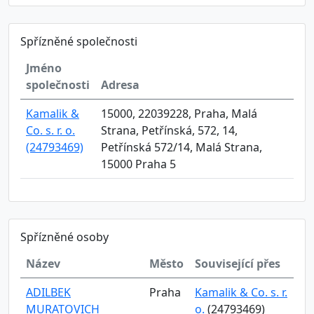
Spřízněné společnosti
Jméno
společnosti
Adresa
Kamalik &
15000, 22039228, Praha, Malá
Co. s. r. o.
Strana, Petřínská, 572, 14,
(24793469)
Petřínská 572/14, Malá Strana,
15000 Praha 5
Spřízněné osoby
Název
Město
Související přes
ADILBEK
Praha
Kamalik & Co. s. r.
MURATOVICH
o.
(24793469)