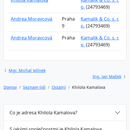
Khilola Kamalova
Kamalik & Co. s. r.
o.
(24793469)
Andrea Moravcová
Praha
Kamalik & Co. s. r.
9
o.
(24793469)
Andrea Moravcová
Praha
Kamalik & Co. s. r.
o.
(24793469)
Mgr. Michal Jelínek
Ing. Jan Mašek
Domov
Seznam lidí
Ostatní
Khilola Kamalova
Co je adresa Khilola Kamalova?
S jakými společnostmi je Khilola Kamalova