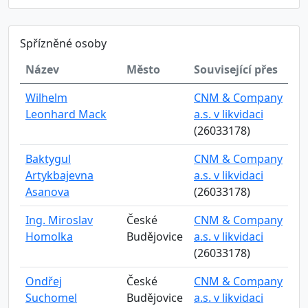
Spřízněné osoby
Název
Město
Související přes
Wilhelm
CNM & Company
Leonhard Mack
a.s. v likvidaci
(26033178)
Baktygul
CNM & Company
Artykbajevna
a.s. v likvidaci
Asanova
(26033178)
Ing. Miroslav
České
CNM & Company
Homolka
Budějovice
a.s. v likvidaci
(26033178)
Ondřej
České
CNM & Company
Suchomel
Budějovice
a.s. v likvidaci