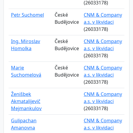
(26033178)
Petr Suchomel
České
CNM & Company
Budějovice
a.s. v likvidaci
(26033178)
Ing. Miroslav
České
CNM & Company
Homolka
Budějovice
a.s. v likvidaci
(26033178)
Marie
České
CNM & Company
Suchomelová
Budějovice
a.s. v likvidaci
(26033178)
Ženišbek
CNM & Company
Akmatalijevič
a.s. v likvidaci
Mejmankulov
(26033178)
Gulipachan
CNM & Company
Amanovna
a.s. v likvidaci