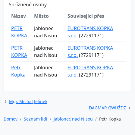
Spřízněné osoby
Název
Město
Související přes
PETR
Jablonec
EUROTRANS KOPKA
KOPKA
nad Nisou
s.r.o.
(27291171)
PETR
Jablonec
EUROTRANS KOPKA
KOPKA
nad Nisou
s.r.o.
(27291171)
Petr
Jablonec
EUROTRANS KOPKA
Kopka
nad Nisou
s.r.o.
(27291171)
Mgr. Michal Jelínek
DAGMAR GWUŹDŹ
Domov
Seznam lidí
Jablonec nad Nisou
Petr Kopka