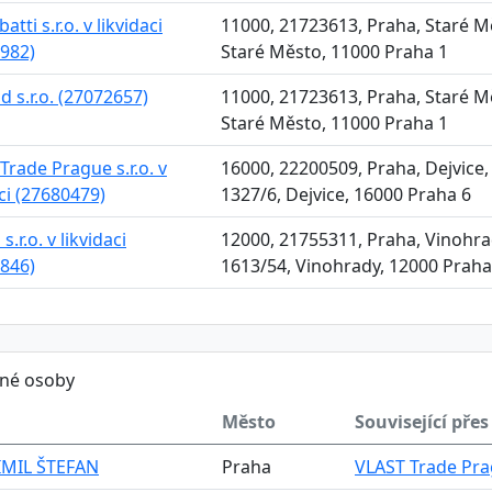
tti s.r.o. v likvidaci
11000, 21723613, Praha, Staré Mě
982)
Staré Město, 11000 Praha 1
d s.r.o. (27072657)
11000, 21723613, Praha, Staré Mě
Staré Město, 11000 Praha 1
Trade Prague s.r.o. v
16000, 22200509, Praha, Dejvice,
aci (27680479)
1327/6, Dejvice, 16000 Praha 6
.r.o. v likvidaci
12000, 21755311, Praha, Vinohr
846)
1613/54, Vinohrady, 12000 Praha
ěné osoby
Město
Související přes
IMIL ŠTEFAN
Praha
VLAST Trade Pragu