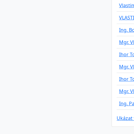
Vlasti
VLAST
Ing. B
Mgr. V
Ihor T
Mgr. V
Ihor T
Mgr. V
Ing. P
Ukázat