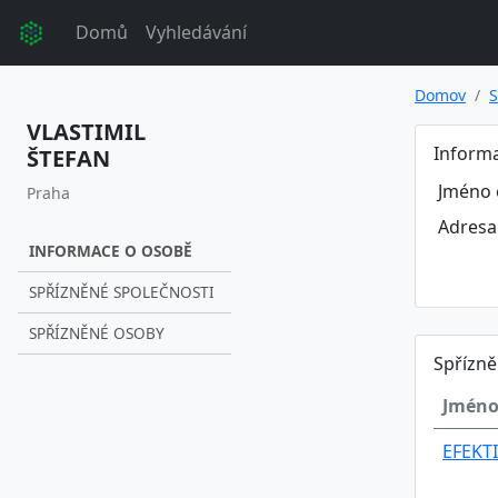
Domů
Vyhledávání
Domov
S
VLASTIMIL
Inform
ŠTEFAN
Jméno 
Praha
Adresa
INFORMACE O OSOBĚ
SPŘÍZNĚNÉ SPOLEČNOSTI
SPŘÍZNĚNÉ OSOBY
Spřízně
Jméno
EFEKTI