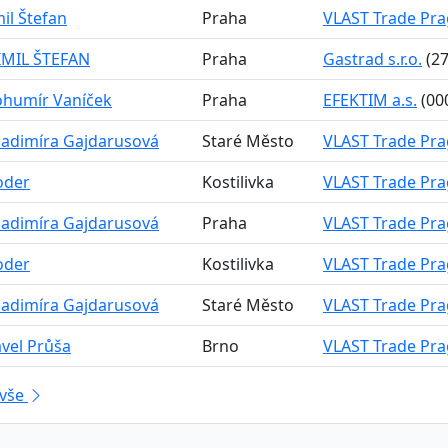
mil Štefan
Praha
VLAST Trade Pragu
IMIL ŠTEFAN
Praha
Gastrad s.r.o.
(27
ohumír Vaníček
Praha
EFEKTIM a.s.
(00
ladimíra Gajdarusová
Staré Město
VLAST Trade Pragu
oder
Kostilivka
VLAST Trade Pragu
ladimíra Gajdarusová
Praha
VLAST Trade Pragu
oder
Kostilivka
VLAST Trade Pragu
ladimíra Gajdarusová
Staré Město
VLAST Trade Pragu
avel Průša
Brno
VLAST Trade Pragu
 vše