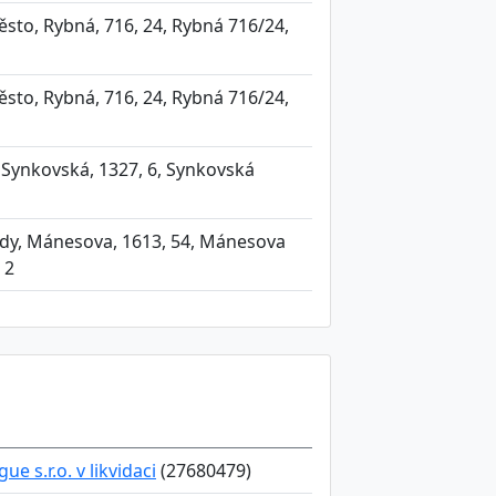
sto, Rybná, 716, 24, Rybná 716/24,
sto, Rybná, 716, 24, Rybná 716/24,
 Synkovská, 1327, 6, Synkovská
ady, Mánesova, 1613, 54, Mánesova
 2
e s.r.o. v likvidaci
(27680479)