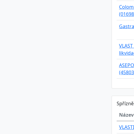
Colomba
(01698
Gastra
VLAST 
likvid
ASEPO s
(45803
Spřízn
Název
VLAST