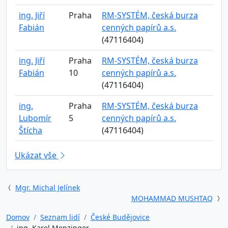
ing. Jiří
Praha
RM-SYSTÉM, česká burza
Fabián
cenných papírů a.s.
(47116404)
ing. Jiří
Praha
RM-SYSTÉM, česká burza
Fabián
10
cenných papírů a.s.
(47116404)
ing.
Praha
RM-SYSTÉM, česká burza
Lubomír
5
cenných papírů a.s.
Štícha
(47116404)
Ukázat vše
Mgr. Michal Jelínek
MOHAMMAD MUSHTAQ
Domov
Seznam lidí
České Budějovice
ing. Karel Menzinger