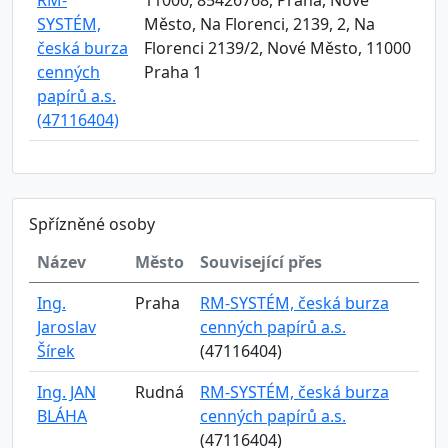
RM-
11000, 85426768, Praha, Nové
SYSTÉM,
Město, Na Florenci, 2139, 2, Na
česká burza
Florenci 2139/2, Nové Město, 11000
cenných
Praha 1
papírů a.s.
(47116404)
Spřízněné osoby
Název
Město
Související přes
Ing.
Praha
RM-SYSTÉM, česká burza
Jaroslav
cenných papírů a.s.
Šírek
(47116404)
Ing. JAN
Rudná
RM-SYSTÉM, česká burza
BLÁHA
cenných papírů a.s.
(47116404)